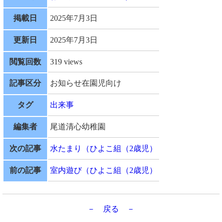
掲載日
2025年7月3日
更新日
2025年7月3日
閲覧回数
319 views
記事区分
お知らせ在園児向け
タグ
出来事
編集者
尾道清心幼稚園
次の記事
水たまり（ひよこ組（2歳児）
前の記事
室内遊び（ひよこ組（2歳児）
－ 戻る －