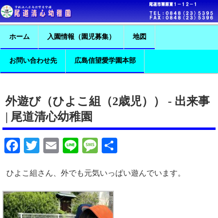
ホーム
入園情報（園児募集）
地図
お問い合わせ先
広島信望愛学園本部
外遊び（ひよこ組（2歳児）） - 出来事
| 尾道清心幼稚園
Facebook
Twitter
Email
Line
Message
共
有
ひよこ組さん、外でも元気いっぱい遊んでいます。