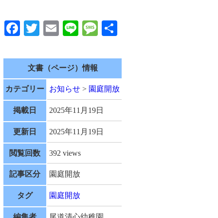
Facebook
Twitter
Email
Line
Message
共
有
文書（ページ）情報
カテゴリー
お知らせ
>
園庭開放
掲載日
2025年11月19日
更新日
2025年11月19日
閲覧回数
392 views
記事区分
園庭開放
タグ
園庭開放
編集者
尾道清心幼稚園