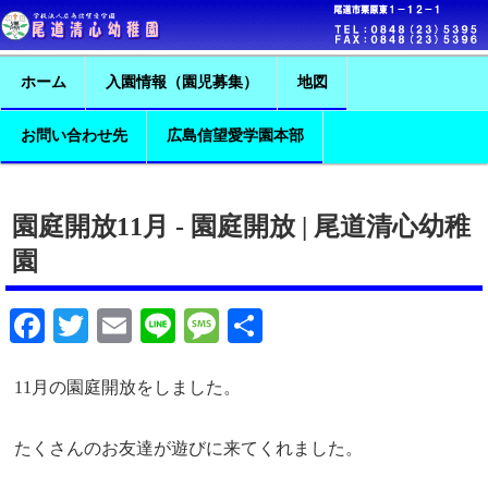
ホーム
入園情報（園児募集）
地図
お問い合わせ先
広島信望愛学園本部
園庭開放11月 - 園庭開放 | 尾道清心幼稚
園
Facebook
Twitter
Email
Line
Message
共
有
11月の園庭開放をしました。
たくさんのお友達が遊びに来てくれました。