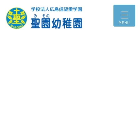
コ
ナ
ン
ビ
テ
ゲ
ン
ー
ツ
シ
へ
ョ
ス
ン
キ
に
ッ
移
プ
動
2027年度より認定こども園に移行予定
じぶんをたいせつに
ともだちもたいせつに