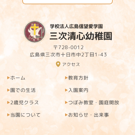
〒728-0012
広島県三次市十日市中2丁目1-43
アクセス
教育方針
ホーム
園での生活
入園案内
つぼみ教室・園庭開放
2歳児クラス
お知らせ・出来事
当園について