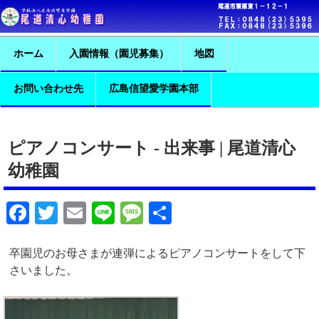
ホーム
入園情報（園児募集）
地図
お問い合わせ先
広島信望愛学園本部
ピアノコンサート - 出来事 | 尾道清心
幼稚園
Facebook
Twitter
Email
Line
Message
共
有
卒園児のお母さまが連弾によるピアノコンサートをして下
さいました。