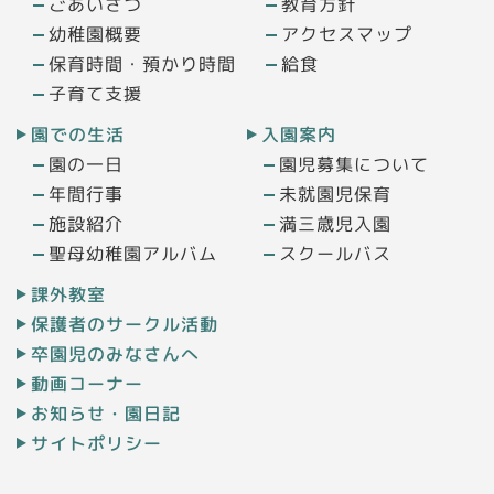
ごあいさつ
教育方針
幼稚園概要
アクセスマップ
保育時間・預かり時間
給食
子育て支援
園での生活
入園案内
園の一日
園児募集について
年間行事
未就園児保育
施設紹介
満三歳児入園
聖母幼稚園アルバム
スクールバス
課外教室
保護者のサークル活動
卒園児のみなさんへ
動画コーナー
お知らせ・園日記
サイトポリシー