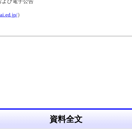
および電子公告
i.ed.jp/
）
資料全文