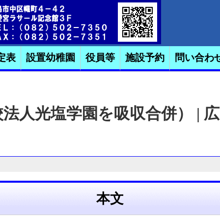
定表
設置幼稚園
役員等
施設予約
問い合わ
人光塩学園を吸収合併） | 広
本文