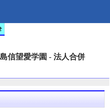
せ
島信望愛学園 - 法人合併