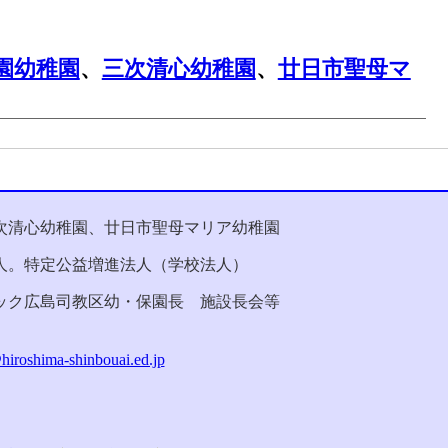
園幼稚園
、
三次清心幼稚園
、
廿日市聖母マ
次清心幼稚園、廿日市聖母マリア幼稚園
人。特定公益増進法人（学校法人）
ック広島司教区幼・保園長 施設長会等
iroshima-shinbouai.ed.jp