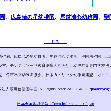
園
、
広島暁の星幼稚園
、
尾道清心幼稚園
、
聖
－ 戻る －
幼稚園、広島暁の星幼稚園、尾道清心幼稚園、聖園幼稚園、三
経営。モンテッソーリ教育法導入園あり。幼児教育専門学校法
盟、各市私立幼稚園協会、日本カトリック幼稚園連盟、カトリ
校法人広島信望愛学園. All Rights Reserved. E-MAIL:
jimukyoku@h
日本全国地域情報 - Town Information in Japan