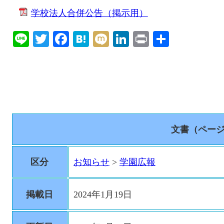
学校法人合併公告（掲示用）
Line
Twitter
Facebook
Hatena
Mixi
LinkedIn
Print
共
有
文書（ペー
区分
お知らせ
>
学園広報
掲載日
2024年1月19日