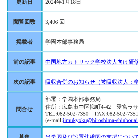
更新日
2024年1月18日
閲覧回数
3,406 回
掲載者
学園本部事務局
前の記事
中国地方カトリック学校法人向け研修会のお知
次の記事
吸収合併のお知らせ（被吸収法人：
部署：学園本部事務局
住所：広島市中区幟町4-42 愛宮ラ
問合せ
TEL:082-502-7350 FAX:082-502-735
(e-mail:
jimukyoku@hiroshima-shinbouai.
募集
当学園及び設置幼稚園の支援につい