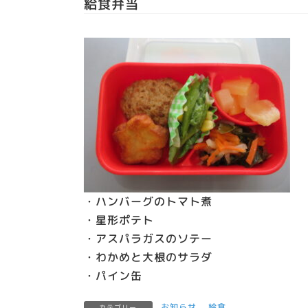
給食弁当
・ハンバーグのトマト煮
・星形ポテト
・アスパラガスのソテー
・わかめと大根のサラダ
・パイン缶
お知らせ
、
給食
カテゴリー