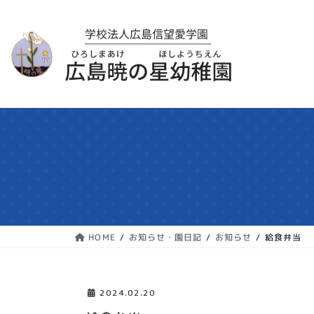
コ
ナ
ン
ビ
テ
ゲ
ン
ー
ツ
シ
へ
ョ
ス
ン
キ
に
ッ
移
プ
動
お知らせ・園日記
お知らせ
給食弁当
HOME
2024.02.20